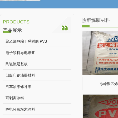
热熔炼胶材料
PRODUCTS
产品展示
聚乙烯醇缩丁醛树脂 PVB
电子浆料导电银浆
陶瓷流延基板
凹版印刷油墨材料
冰峰聚乙
汽车油漆修补漆
可剥离涂料
静电环氧粉末涂料